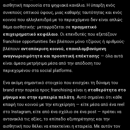
αισθητική παρουσία στα ψηφιακά κανάλια. Η ύπαρξη ενός
συνεπούς οπτικού ύφους, μιας καθαρής ταυτότητας και ενός
κοινού που αλληλεπιδρά με το περιεχόμενο δεν είναι απλώς
θέμα αισθητικής· μεταφράζεται σε
πραγματικό
επιχειρηματικό κεφάλαιο
. Οι επενδυτές που εξετάζουν
franchise opportunities δεν βλέπουν μόνο τζίρους ή αριθμούς·
βλέπουν
ανταπόκριση κοινού, επαναλαμβανόμενη
αναγνωρισιμότητα και προοπτική επέκτασης
— όλα αυτά
είναι άμεσα μετρήσιμα μέσα από την απόδοση του
περιεχομένου στα social platforms.
Ένα ακόμη σημαντικό στοιχείο που ενισχύει τη δύναμη του
brand στην πορεία προς franchising είναι η
σταθερότητα στο
μήνυμα και στην εμπειρία πελάτη
. Αυτό σημαίνει ότι κάθε
επαφή του κοινού με την επιχείρηση — είτε μέσα από ένα reel
στο Instagram, είτε από ένα σχόλιο σε ένα post — πρέπει να
αντανακλά τις αξίες, το επίπεδο εξυπηρέτησης και την
αισθητική που θέλει να επεκτείνει η εταιρεία. Με αυτόν τον